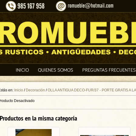
INICIO
QUIENES SOMOS
PREGUNTAS FRECUENTES
stás en:
Inicio
/
Decoración
/
OLLA ANTIGUA DECO-FUR/37 - PORTE GRATIS A L
roducto Desactivado
Productos en la misma categoría