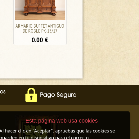
BUFFET DE ROBLE PK-
BUFFET DE ROBLE
17/LT4
/PALISANDRO J-10/34A
1800.00
€
1350.00
€
Esta página web usa cookies
Al hacer clic en "Aceptar", apruebas que las cookies se
guarden en tu dispositivo para el correcto