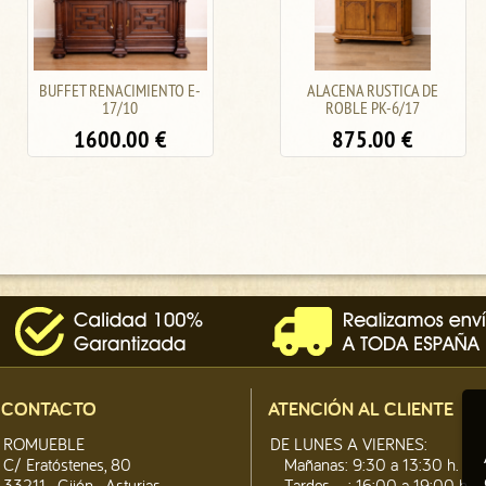
ALACENA RUSTICA DE
ARMARIO BUFFET ANTIGUO
ROBLE PK-6/17
DE ROBLE PK-15/17
875.00
€
0.00
€
CONTACTO
ATENCIÓN AL CLIENTE
ROMUEBLE
DE LUNES A VIERNES:
C/ Eratóstenes, 80
Mañanas: 9:30 a 13:30 h.
33211 · Gijón · Asturias
Tardes.....: 16:00 a 19:00 h.