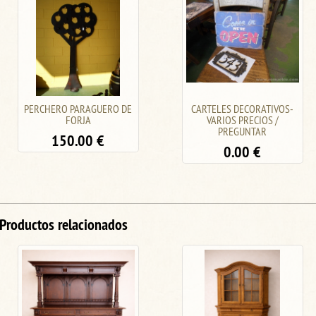
CARTELES DECORATIVOS-
TELEFONO SEÑALES
VARIOS PRECIOS /
ACUSTICAS Y LUMINOSAS -
PREGUNTAR
PORTE GRATIS A LA
PENINSULA
0.00
€
120.00
€
Productos relacionados