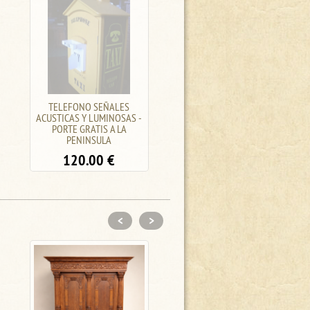
LECHERAS HOLANDESAS
JARRA J-4/1769
ANTIGUAS - VARIOS
75.00
€
PRECIOS
0.00
€
<
>