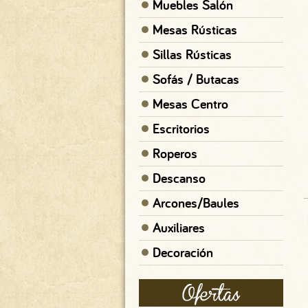
Muebles Salón
Mesas Rústicas
Sillas Rústicas
Sofás / Butacas
Mesas Centro
PERCHERO PARAGUERO DE
FORJA
Escritorios
150.00
€
Roperos
Descanso
Arcones/Baules
Auxiliares
Decoración