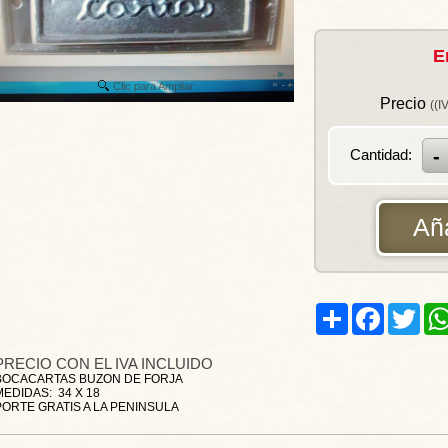
E
Clic para Ampliar
Precio
((I
Cantidad:
Aña
Share
Facebook
Twitt
PRECIO CON EL IVA INCLUIDO
BOCACARTAS BUZON DE FORJA
MEDIDAS: 34 X 18
PORTE GRATIS A LA PENINSULA