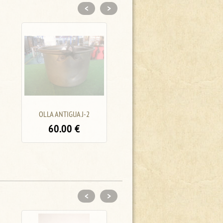
<
>
AGUAMANIL -JARRA Y
SAMOVAR A-2/31-2
PALANGANA E-11 / PORTE
60.00
€
GRATIS A LA PENINSULA
60.00
€
<
>