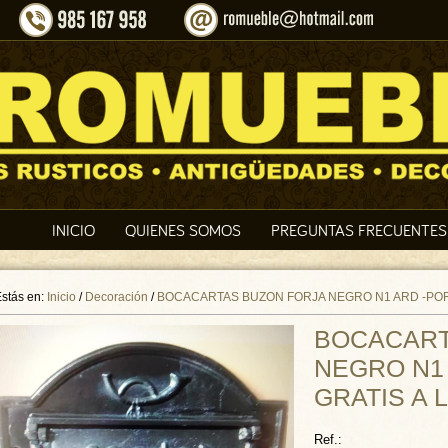
INICIO
QUIENES SOMOS
PREGUNTAS FRECUENTES
stás en:
Inicio
/
Decoración
/
BOCACARTAS BUZON FORJA NEGRO N1 ARD -PORT
BOCACART
NEGRO N1
GRATIS A 
Ref.: