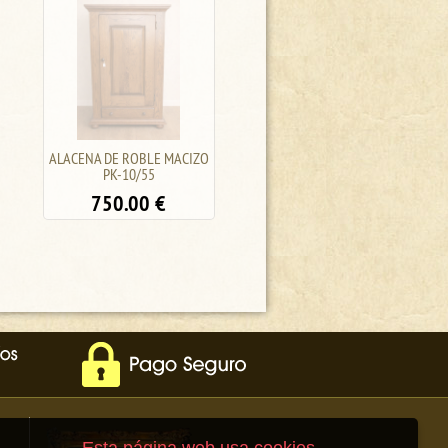
ALACENA MUY RUSTICA, DE
CALIENTA PIES
ROBLE MACIZO PK-17/28
HOLANDESES BR-5/51 -
PRECIO UNIDAD- PORTE
1250.00
€
GRATIS A LA PENINSULA
30.00
€