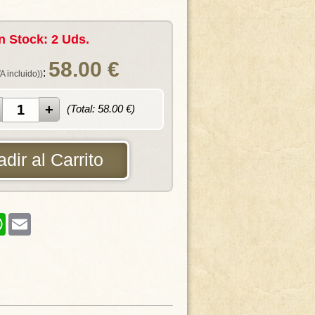
n Stock: 2 Uds.
58.00
€
:
VA incluido))
(Total:
58.00
€)
dir al Carrito
er
WhatsApp
Email