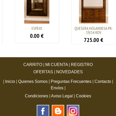
ESPEJO
QUESERA HOLANDESA PK-
19/14 KOV
0.00
€
725.00
€
CARRITO
|
MI CUENTA
|
REGISTRO
OFERTAS
|
NOVEDADES
|
Inicio
|
Quienes Somos
|
Preguntas Frecuentes
|
Contacto
|
Envíos
|
Condiciones
|
Aviso Legal
|
Cookies