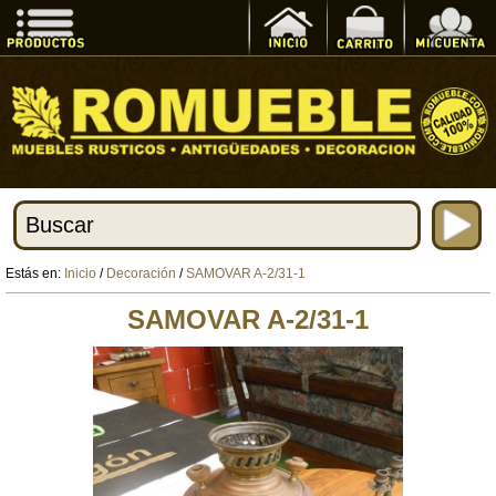
Estás en:
Inicio
/
Decoración
/
SAMOVAR A-2/31-1
SAMOVAR A-2/31-1