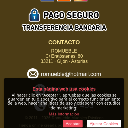
CONTACTO
ROMUEBLE
C/ Eratóstenes, 80
33211 · Gijón · Asturias
romueble@hotmail.com
985 167 958
Esta página web usa cookies
Al hacer clic en "Aceptar", apruebas que las cookies se
guarden en tu dispositivo para el correcto funcionamiento
de la web, hacer analíticas de uso y colaborar con estudios
607 668 453
de marketing.
Más Información
© 2011 -
2026 Romueble Muebles Rústicos
Aceptar
Ajustar Cookies
Tienda online creada por http://www.urbecom.com