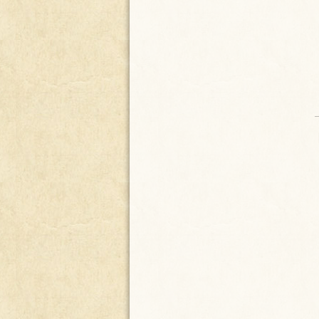
BUZON RUSTICO DE
ALUMINIO FUNDIDO NEGRO
ARD / PORTE GRATIS A LA
PENINSULA
85.00
€
PERCHERO PARAGUERO DE
FORJA