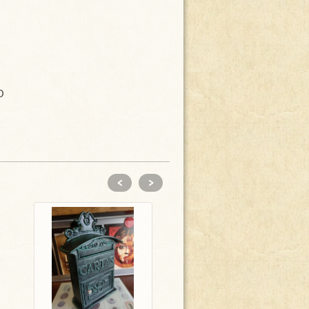
O
<
>