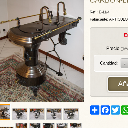
CARBON-L
Ref.: E-11/4
Fabricante: ARTICU
E
Precio
((IVA
Cantidad:
Aña
Clic para Ampliar
Share
Facebook
Twitt