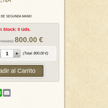
EÑA
LO DE SEGUNDA MANO
n Stock: 0 Uds.
800.00
€
:
 incluido))
(Total:
800.00
€)
dir al Carrito
er
WhatsApp
Email