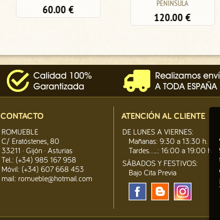
PENINSULA
60.00
€
120.00
€
CONTACTO
ATENCIÓN AL CLIENTE
ROMUEBLE
DE LUNES A VIERNES:
C/ Eratóstenes, 80
Mañanas: 9:30 a 13:30 h.
33211 · Gijón · Asturias
Tardes.....: 16:00 a 19:00 h.
Tel.: (+34) 985 167 958
SÁBADOS Y FESTIVOS:
Móvil: (+34) 607 668 453
Bajo Cita Previa
mail:
romueble@hotmail.com