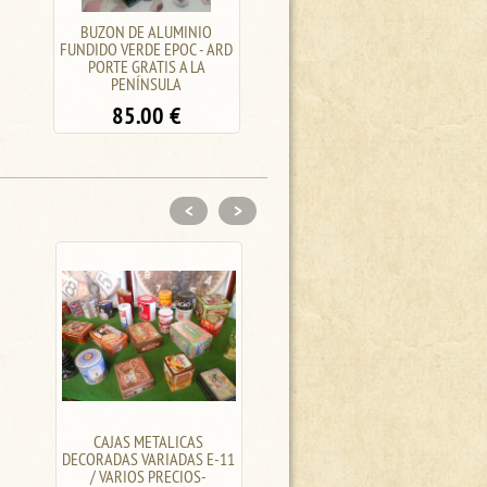
BUZON DE ALUMINIO
LLAVERO - BUZON ROJO /
FUNDIDO VERDE EPOC - ARD
PORTE GRATIS A LA
PORTE GRATIS A LA
PENINSULA
PENÍNSULA
47.00
€
85.00
€
<
>
CAJAS METALICAS
BUFFET ANTIGUO, ESTILO
DECORADAS VARIADAS E-11
TUDOR FR-19/10
/ VARIOS PRECIOS-