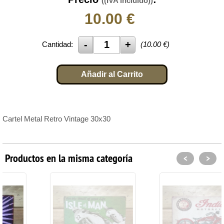
((IVA incluido))
10.00
€
Cantidad:
(
10.00
€)
Añadir al Carrito
Cartel Metal Retro Vintage 30x30
Productos en la misma categoría
<
>