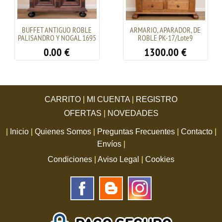
BUFFET ANTIGUO ROBLE
ARMARIO, APARADOR, DE
PALISANDRO Y NOGAL 1695
ROBLE PK-17/Lote9
0.00
€
1300.00
€
CARRITO
|
MI CUENTA
|
REGISTRO
OFERTAS
|
NOVEDADES
|
Inicio
|
Quienes Somos
|
Preguntas Frecuentes
|
Contacto
|
Envíos
|
Condiciones
|
Aviso Legal
|
Cookies