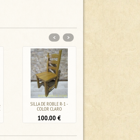
<
>
SILLA DE ROBLE R-1 -
SILLA RÚSTICA DE ROBLE
COLOR CLARO
PK-16/10
100.00
€
90.00
€