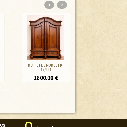
<
>
BUFFET DE ROBLE PK-
BUFFET DE ROBLE
17/LT4
/PALISANDRO J-10/34A
1800.00
€
1350.00
€