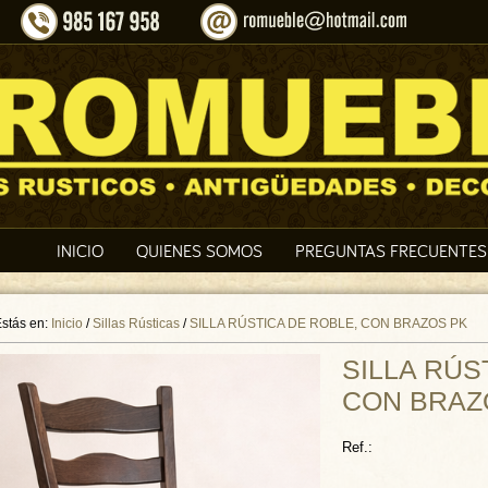
INICIO
QUIENES SOMOS
PREGUNTAS FRECUENTES
stás en:
Inicio
/
Sillas Rústicas
/
SILLA RÚSTICA DE ROBLE, CON BRAZOS PK
SILLA RÚS
CON BRAZ
Ref.: