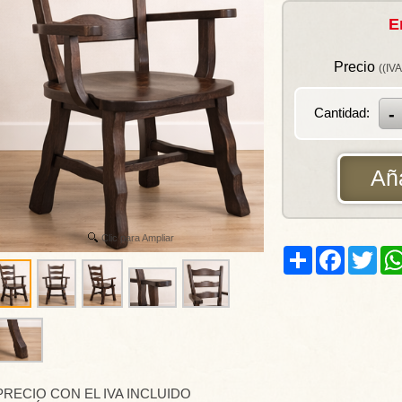
E
Precio
((IVA
Cantidad:
Aña
Clic para Ampliar
Share
Facebook
Twitt
PRECIO CON EL IVA INCLUIDO