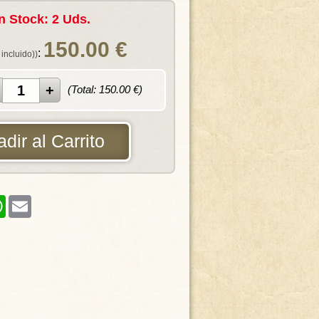
n Stock: 2 Uds.
150.00
€
:
 incluido))
(Total:
150.00
€)
dir al Carrito
er
WhatsApp
Email