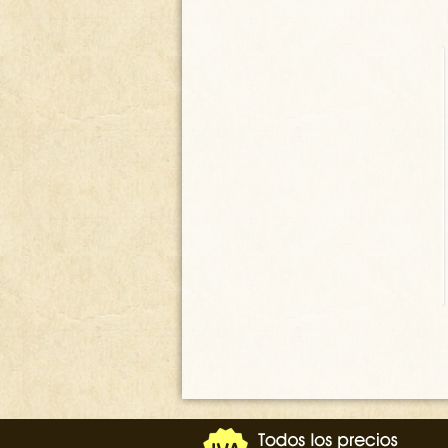
ARMARIO - APARADOR -
ROPERO - BUFFET DE
ROBLE PK-17/25
1500.00
€