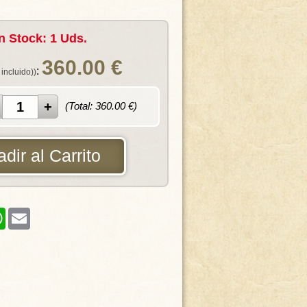
n Stock: 1 Uds.
360.00
€
:
 incluido))
(Total:
360.00
€)
dir al Carrito
er
WhatsApp
Email