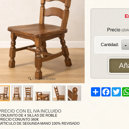
E
Precio
((IVA
Cantidad:
Aña
Clic para Ampliar
Share
Facebook
Twitt
PRECIO CON EL IVA INCLUIDO
CONJUNTO DE 4 SILLAS DE ROBLE
PRECIO CONUNTO 360€
ARTICULO DE SEGUNDA MANO 100% REVISADO