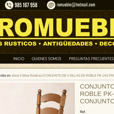
INICIO
QUIENES SOMOS
PREGUNTAS FRECUENTES
stás en:
Inicio
/
Sillas Rústicas
/
CONJUNTO DE 4 SILLAS DE ROBLE PK-14/2 P
CONJUNTO 
ROBLE PK-
CONJUNT
Ref.: