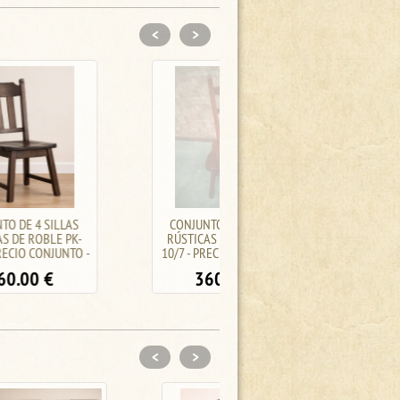
<
>
CONJUNTO DE 4 SILLAS
TABURETE LOFT HERM
RÚSTICAS DE ROBLE PK-
70.00
€
10/7 - PRECIO CONJUNTO -
360.00
€
<
>