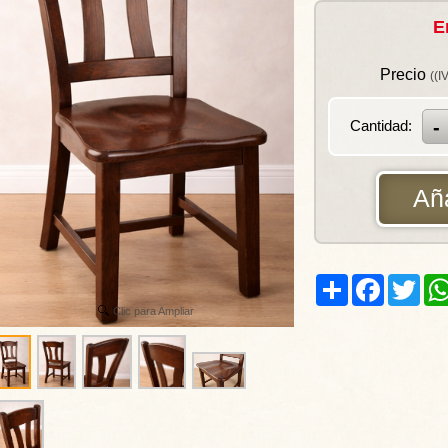
E
Precio
((I
Cantidad:
Aña
Share
Facebook
Twitt
Clic para Ampliar