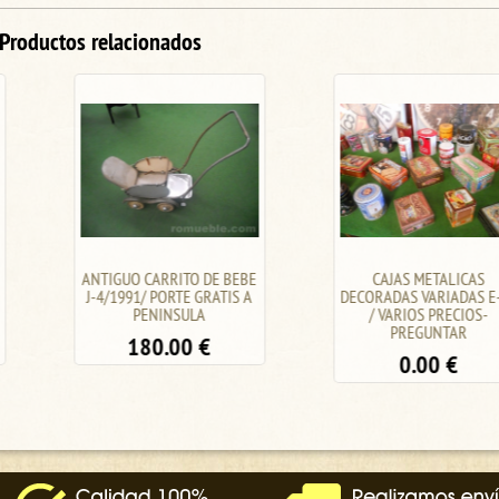
Productos relacionados
ANTIGUO CARRITO DE BEBE
CAJAS METALICAS
J-4/1991/ PORTE GRATIS A
DECORADAS VARIADAS E-11
PENINSULA
/ VARIOS PRECIOS-
PREGUNTAR
180.00
€
0.00
€