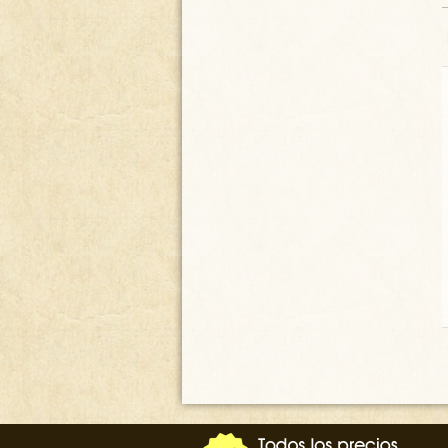
AGUAMANIL -JARRA Y
PALANGANA E-11 / PORTE
GRATIS A LA PENINSULA
60.00
€