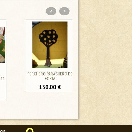
<
>
PERCHERO PARAGUERO DE
BUFFET ANTIGUO, ESTILO
FORJA
TUDOR FR-19/10
150.00
€
1800.00
€