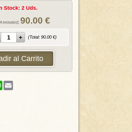
n Stock: 2 Uds.
90.00
€
:
VA incluido))
(Total:
90.00
€)
dir al Carrito
er
WhatsApp
Email