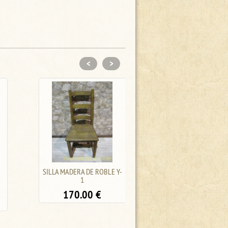
<
>
SILLA MADERA DE ROBLE Y-
SILLA ISABELINA
1
160.00
€
170.00
€