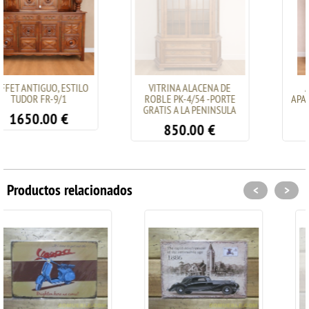
STILO
VITRINA ALACENA DE
ARMARIO BUFFET
1
ROBLE PK-4/54 -PORTE
APARADOR DE ROBLE
GRATIS A LA PENINSULA
8/13
€
850.00
€
1300.00
€
Productos relacionados
<
>