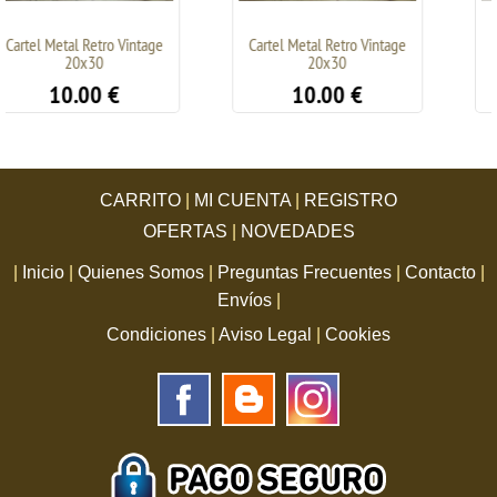
o Vintage
Cartel Metal Retro Vintage
Cartel Metal Retro 
20x30
15x21
€
10.00
€
5.00
€
CARRITO
|
MI CUENTA
|
REGISTRO
OFERTAS
|
NOVEDADES
|
Inicio
|
Quienes Somos
|
Preguntas Frecuentes
|
Contacto
|
Envíos
|
Condiciones
|
Aviso Legal
|
Cookies