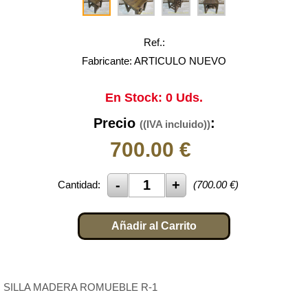
Ref.:
Fabricante: ARTICULO NUEVO
En Stock: 0 Uds.
Precio
:
((IVA incluido))
700.00
€
Cantidad:
(
700.00
€)
Añadir al Carrito
SILLA MADERA ROMUEBLE R-1