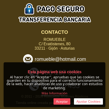
CONTACTO
ROMUEBLE
C/ Eratóstenes, 80
33211 · Gijón · Asturias
romueble@hotmail.com
985 167 958
Esta página web usa cookies
Al hacer clic en "Aceptar", apruebas que las cookies se
guarden en tu dispositivo para el correcto funcionamiento
de la web, hacer analíticas de uso y colaborar con estudios
607 668 453
de marketing.
Más Información
© 2011 -
2026 Romueble Muebles Rústicos
Aceptar
Ajustar Cookies
Tienda online creada por http://www.urbecom.com