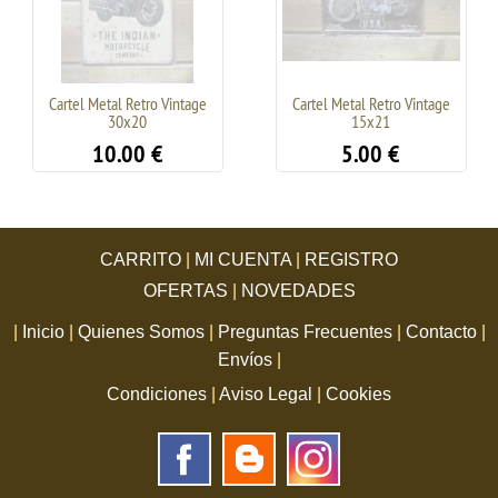
Cartel Metal Retro Vintage
Cartel Metal Retro Vintage
30x20
15x21
10.00
€
5.00
€
CARRITO
|
MI CUENTA
|
REGISTRO
OFERTAS
|
NOVEDADES
|
Inicio
|
Quienes Somos
|
Preguntas Frecuentes
|
Contacto
|
Envíos
|
Condiciones
|
Aviso Legal
|
Cookies