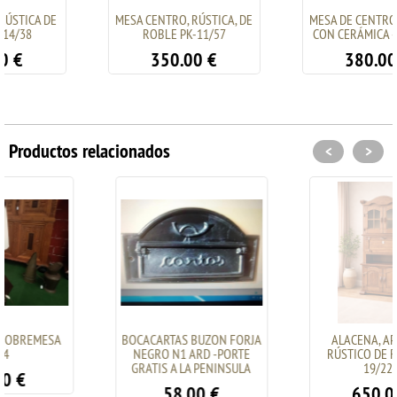
MESA CENTRO, RÚSTICA, DE
MESA DE CENTRO, RÚSTICA,
ROBLE PK-11/57
CON CERÁMICA - PK-11/60
350.00
€
380.00
€
Productos relacionados
<
>
BOCACARTAS BUZON FORJA
ALACENA, APARADOR
NEGRO N1 ARD -PORTE
RÚSTICO DE ROBLE PK-
GRATIS A LA PENINSULA
19/22 - 1
58.00
€
650.00
€